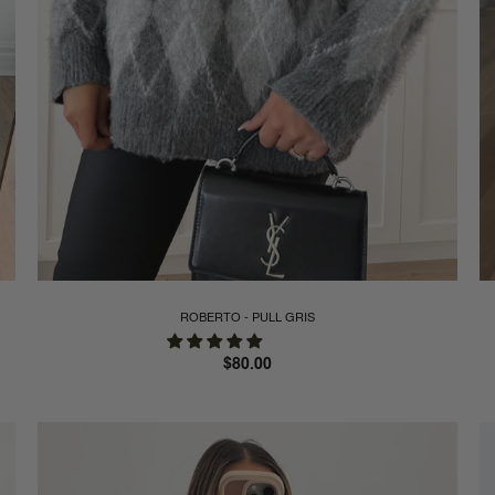
ROBERTO - PULL GRIS
Prix
$80.00
régulier