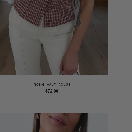
ROBIN - HAUT / ROUGE
Prix
$72.00
régulier