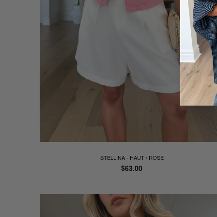
STELLINA - HAUT / ROSE
Prix
$63.00
régulier