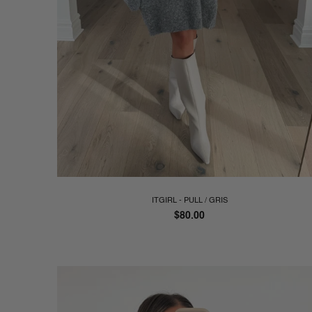
ITGIRL - PULL / GRIS
Prix
$80.00
régulier