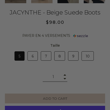
JACYNTHE - Beige Suede Boots
Regular
$98.00
price
PAYER EN 4 VERSEMENTS
Taille
5
6
7
8
9
10
+
−
ADD TO CART