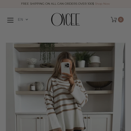
FREE SHIPPING ON ALL CAN ORDERS OVER 100$
Shop Now
EN
0
Cart