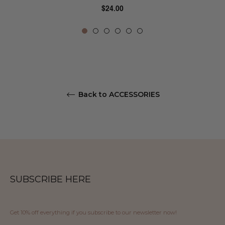
Regular
$24.00
price
Back to ACCESSORIES
SUBSCRIBE HERE
Get 10% off everything if you subscribe to our newsletter now!