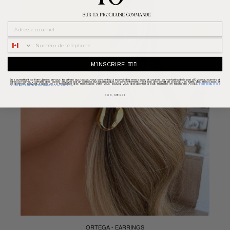
Courriel
M'INSCRIRE 👉🏼📱
En soumettant ce formulaire et en vous inscrivant aux textos, vous consentez à recevoir des messages et courriels de marketing de la part d'Oycee au numéro et
adresse fournis, y compris des textos envoyés par un composeur automatique. Le consentement n'est pas une condition d'achat. Les tarifs des messages et
Politique de
de données peuvent s'appliquer. La fréquence des messages varie. Vous pouvez vous désabonner à tout moment en répondant ARRET.
confidentialité
Termes et conditions
&
NON, MERCI
ORTEGA - EARRINGS