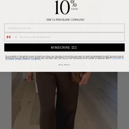
Courriel
M'INSCRIRE 👉🏼📱
En soumettant ce formulaire et en vous inscrivant aux textos, vous consentez à recevoir des messages et courriels de marketing de la part d'Oycee au numéro et
adresse fournis, y compris des textos envoyés par un composeur automatique. Le consentement n'est pas une condition d'achat. Les tarifs des messages et
Politique de
de données peuvent s'appliquer. La fréquence des messages varie. Vous pouvez vous désabonner à tout moment en répondant ARRET.
confidentialité
Termes et conditions
&
NON, MERCI