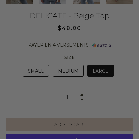
DELICATE - Beige Top
Regular
$48.00
price
PAYER EN 4 VERSEMENTS
SIZE
SMALL
MEDIUM
LARGE
+
−
ADD TO CART